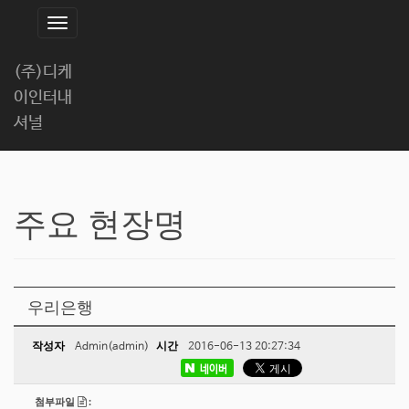
T
o
(주)디케
g
이인터내
g
l
셔널
e
n
a
주요 현장명
v
i
g
a
t
우리은행
i
작성자
시간
o
Admin(admin)
2016-06-13 20:27:34
n
네이버
첨부파일
: