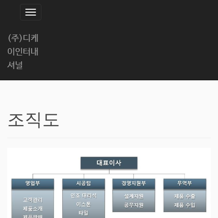
T
o
(주)디케
g
이인터내
g
l
셔널
e
n
a
조직도
v
i
g
a
t
i
o
n